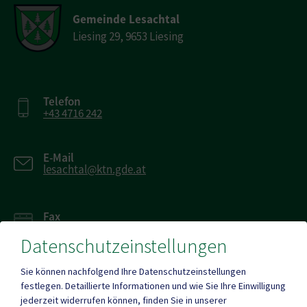
Gemeinde Lesachtal
Liesing 29, 9653 Liesing
Telefon
+43 4716 242
E-Mail
lesachtal@ktn.gde.at
Fax
+43 4716 242 20
Datenschutzeinstellungen
Sie können nachfolgend Ihre Datenschutzeinstellungen
festlegen.
Detaillierte Informationen und wie Sie Ihre Einwilligung
jederzeit widerrufen können, finden Sie in unserer