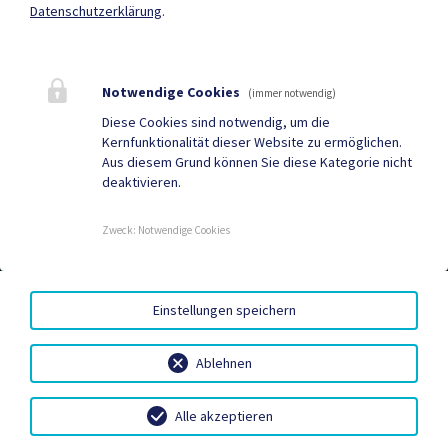
Mehr
Datenschutzerklärung
.
Quicklinks
Notwendige Cookies
(immer notwendig)
Geko digital Gemeinde-
Müll App
Diese Cookies sind notwendig, um die
Kernfunktionalität dieser Website zu ermöglichen.
App
Aus diesem Grund können Sie diese Kategorie nicht
deaktivieren.
Tourismus
Gemeindenachrichten
Aktuelles
Termine
Zweck
:
Notwendige Cookies
AMTSSIGNATUR
|
BARRIEREFREIHEIT
|
DATENSCHUTZ
|
Einstellungen speichern
SITEMAP
|
IMPRESSUM
Ablehnen
Alle akzeptieren