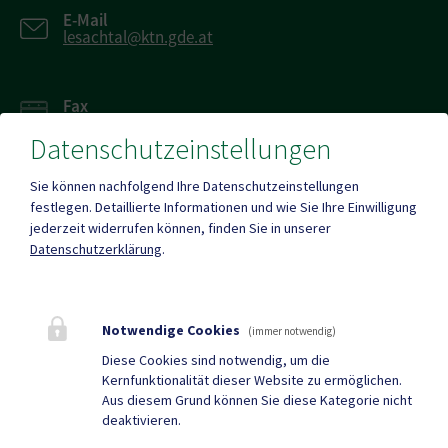
E-Mail
lesachtal@ktn.gde.at
Fax
+43 4716 242 20
Datenschutzeinstellungen
Sie können nachfolgend Ihre Datenschutzeinstellungen
festlegen.
Detaillierte Informationen und wie Sie Ihre Einwilligung
jederzeit widerrufen können, finden Sie in unserer
Mehr
Datenschutzerklärung
.
Quicklinks
Notwendige Cookies
(immer notwendig)
Geko digital Gemeinde-
Müll App
Diese Cookies sind notwendig, um die
Kernfunktionalität dieser Website zu ermöglichen.
App
Aus diesem Grund können Sie diese Kategorie nicht
deaktivieren.
Tourismus
Gemeindenachrichten