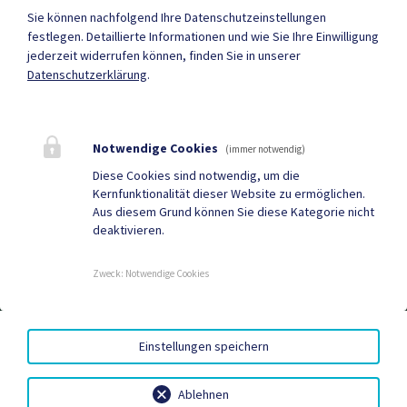
Sie können nachfolgend Ihre Datenschutzeinstellungen
festlegen.
Detaillierte Informationen und wie Sie Ihre Einwilligung
jederzeit widerrufen können, finden Sie in unserer
Mehr
Datenschutzerklärung
.
Quicklinks
Notwendige Cookies
(immer notwendig)
Geko digital Gemeinde-
Müll App
Diese Cookies sind notwendig, um die
Kernfunktionalität dieser Website zu ermöglichen.
App
Aus diesem Grund können Sie diese Kategorie nicht
deaktivieren.
Tourismus
Gemeindenachrichten
Aktuelles
Termine
Zweck
:
Notwendige Cookies
AMTSSIGNATUR
|
BARRIEREFREIHEIT
|
DATENSCHUTZ
|
Einstellungen speichern
SITEMAP
|
IMPRESSUM
Ablehnen