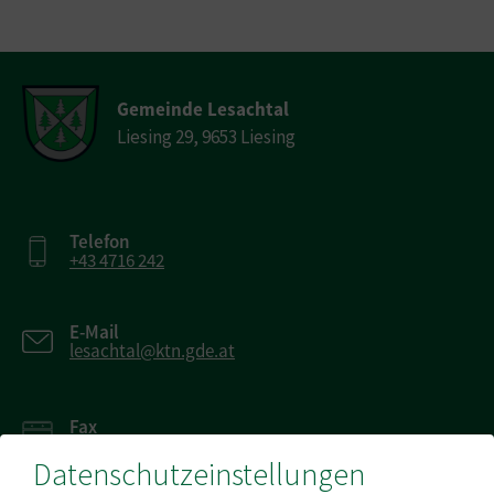
Gemeinde Lesachtal
Liesing 29, 9653 Liesing
Telefon
+43 4716 242
E-Mail
lesachtal@ktn.gde.at
Fax
+43 4716 242 20
Datenschutzeinstellungen