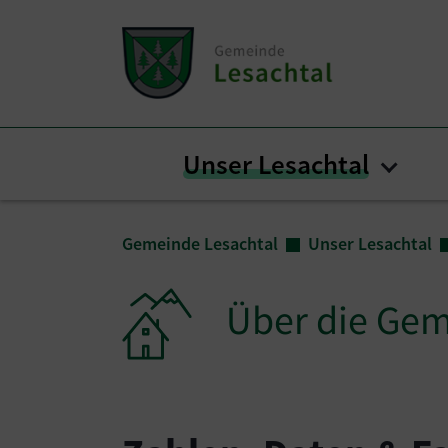
Zum Inhalt springen
Zum Seitenende springen
Unser Lesachtal
Subme
Sie sind hier:
Gemeinde Lesachtal
Unser Lesachtal
Über die Ge