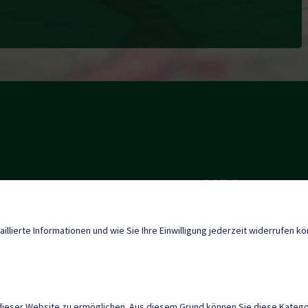
Quicklinks
Geko digital Gemei
tal@ktn.gde.at
aillierte Informationen und wie Sie Ihre Einwilligung jederzeit widerrufen k
Tourismus
Aktuelles
dieser Website zu ermöglichen. Aus diesem Grund können Sie diese Kategor