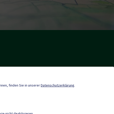
nde-App
Müll App
önnen, finden Sie in unserer
Datenschutzerklärung
.
Gemeindenachrichten
Termine
ie nicht deaktivieren.