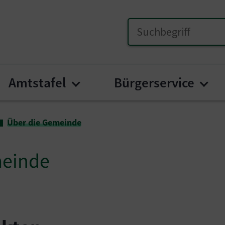
Amtstafel
Bürgerservice
nu for "Unser Lesachtal"
Submenu for "Amtstafel"
Sub
Über die Gemeinde
meinde