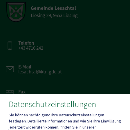
Gemeinde Lesachtal
Liesing 29, 9653 Liesing
Telefon
+43 4716 242
E-Mail
lesachtal@ktn.gde.at
Fax
+43 4716 242 20
Datenschutzeinstellungen
Sie können nachfolgend Ihre Datenschutzeinstellungen
festlegen.
Detaillierte Informationen und wie Sie Ihre Einwilligung
jederzeit widerrufen können, finden Sie in unserer