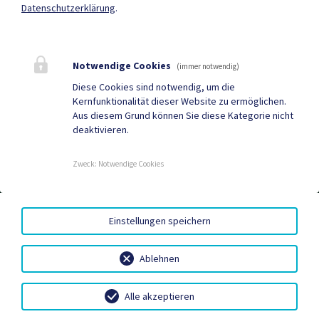
Mehr
Datenschutzerklärung
.
Quicklinks
Notwendige Cookies
(immer notwendig)
Geko digital Gemeinde-
Müll App
Diese Cookies sind notwendig, um die
Kernfunktionalität dieser Website zu ermöglichen.
App
Aus diesem Grund können Sie diese Kategorie nicht
deaktivieren.
Tourismus
Gemeindenachrichten
Aktuelles
Termine
Zweck
:
Notwendige Cookies
AMTSSIGNATUR
|
BARRIEREFREIHEIT
|
DATENSCHUTZ
|
Einstellungen speichern
SITEMAP
|
IMPRESSUM
Ablehnen
Alle akzeptieren